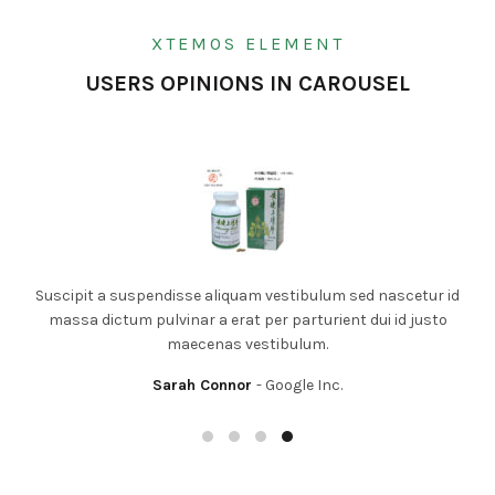
XTEMOS ELEMENT
USERS OPINIONS IN CAROUSEL
bulum sed nascetur id
Suscipit a suspendisse aliquam vestibulu
turient dui id justo
massa dictum pulvinar a erat per parturi
um.
maecenas vestibulum.
e Inc.
Sarah Connor
Google Inc