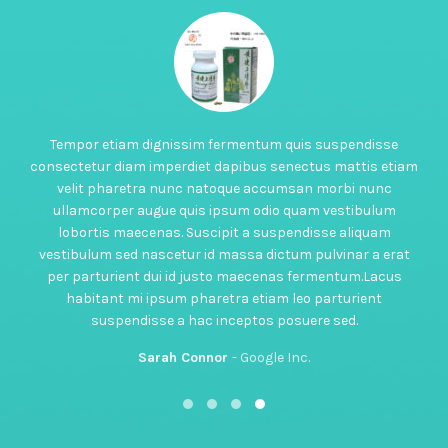
endisse
Tempor etiam dignissim fermentum quis suspendis
ttis etiam
consectetur diam imperdiet dapibus senectus mattis 
i nunc
velit pharetra nunc natoque accumsan morbi nun
ibulum
ullamcorper augue quis ipsum odio quam vestibul
liquam
lobortis maecenas. Suscipit a suspendisse aliqua
ar a erat
vestibulum sed nascetur id massa dictum pulvinar a 
m.Lacus
per parturient dui id justo maecenas fermentum.La
rient
habitant mi ipsum pharetra etiam leo parturient
.
suspendisse a hac inceptos posuere sed.
Sarah Connor
Google Inc.