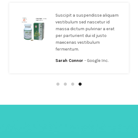
se aliquam
Suscipit a suspendisse a
tur id
vestibulum sed nascetur i
r a erat
massa dictum pulvinar a 
justo
per parturient dui id justo
m
maecenas vestibulum
fermentum.
e Inc.
Sarah Connor
Google Inc