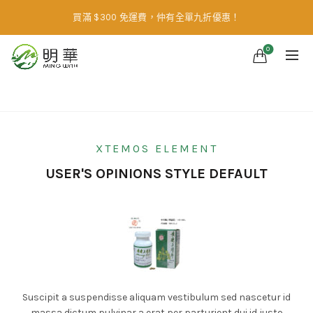
買滿 $300 免運費，仲有全單九折優惠！
0
Home
Testimonials
XTEMOS ELEMENT
USER'S OPINIONS STYLE DEFAULT
Suscipit a suspendisse aliquam vestibulum sed nascetur id
massa dictum pulvinar a erat per parturient dui id justo