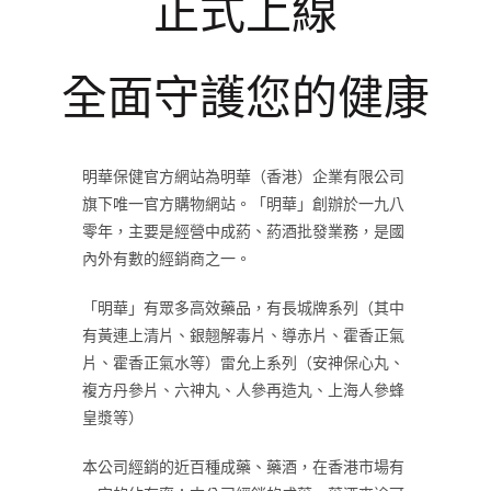
正式上線
全面守護您的健康
明華保健官方網站為明華（香港）企業有限公司
旗下唯一官方購物網站。「明華」創辦於一九八
零年，主要是經營中成葯、葯酒批發業務，是國
內外有數的經銷商之一。
「明華」有眾多高效藥品，有長城牌系列（其中
有黃連上清片、銀翹解毒片、導赤片、霍香正氣
片、霍香正氣水等）雷允上系列（安神保心丸、
複方丹參片、六神丸、人參再造丸、上海人參蜂
皇漿等）
本公司經銷的近百種成藥、藥酒，在香港市場有