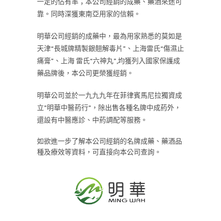
一定的佔有率；本公司經銷的成藥、藥酒來途可
靠。
同時深獲東南亞用家的信賴。
明華公司經銷的成藥中，最為用家熟悉的莫如是
天津“長城牌精製銀翹解毒片”、上海雷氏“傷濕止
痛膏”、上海 雷氏“六神丸”,均獲列入國家保護成
藥品牌後，本公司更榮獲經銷。
明華公司並於一九九九年在菲律賓馬尼拉獨資成
立”明華中醫葯行”，除出售各種名牌中成葯外，
還設有中醫應診、中葯調配等服務。
如欲進一步了解本公司經銷的名牌成藥、藥酒品
種及療效等資料，可直接向本公司查詢。