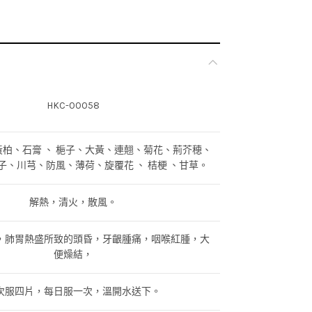
HKC-00058
柏、石膏 、 梔子、大黃、連翹、菊花、荊芥穂、
子、川芎、防風、薄荷、旋覆花 、 桔梗 、甘草。
解熱，清火，散風。
，肺胃熱盛所致的頭昏，牙齦腫痛，咽喉紅腫，大
便燥結，
次服四片，每日服一次，溫開水送下。