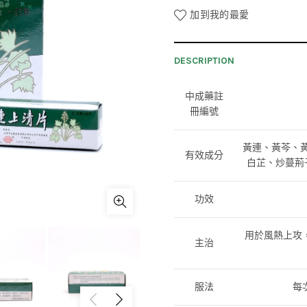
加到我的最愛
DESCRIPTION
中成藥註
冊編號
黃連、黃芩、黃
有效成分
白芷、炒蔓荊
功效
用於風熱上攻
主治
服法
每