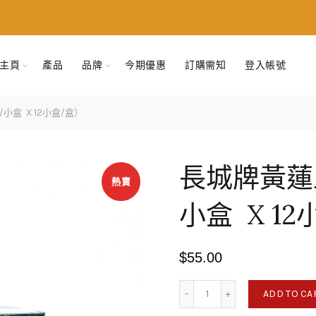
主頁
產品
品牌
今期優惠
訂購需知
登入帳號
小盒 X 12小盒/盒）
長城牌黃蓮
熱賣
小盒 X 1
$
55.00
長城牌黃蓮上清片 （8片/瓶/
ADD TO CA