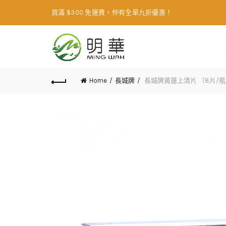
買滿 $300 免運費，仲有全單九折優惠！
Home
長城牌
長城牌黃蓮上清片 （8片/瓶/