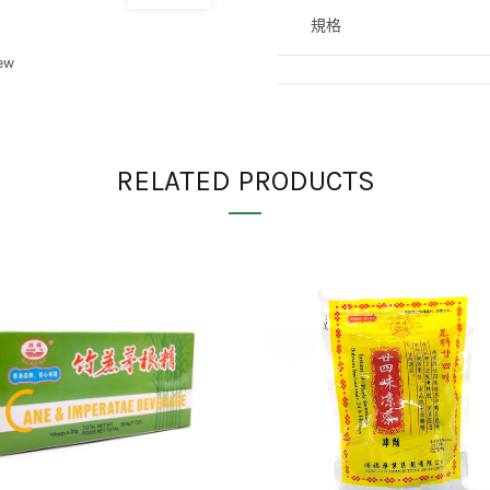
規格
ew
付款及送貨安排
RELATED PRODUCTS
Category:
長城牌
Tags:
上班保健
,
感冒
,
清熱
Share