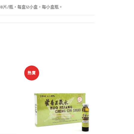
8片/瓶，每盒12小盒，每小盒瓶。
解毒
,
藥片
,
風熱感冒類
熱賣
熱賣