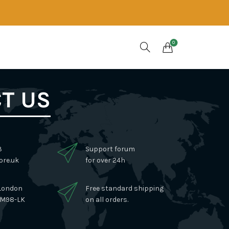
0
T US
3
Support forum
re.uk
for over 24h
 London
Free standard shipping
3NM98-LK
on all orders.